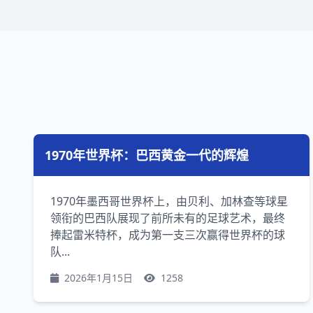
1970年世界杯：巴西黄金一代的辉煌
1970年墨西哥世界杯上，由贝利、加林查等球星
领衔的巴西队展现了前所未有的足球艺术，最终
捧起雷米特杯，成为第一支三次赢得世界杯的球
队...
2026年1月15日
1258