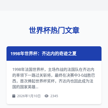
世界杯热门文章
1998年世界杯：齐达内的奇迹之夏
1998年法国世界杯，主场作战的法国队在齐达内
的率领下一路过关斩将，最终在决赛中3-0战胜巴
西，首次捧起世界杯奖杯，齐达内也因此成为法
国的国家英雄...
2026年1月10日
2345