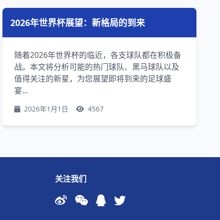
2026年世界杯展望：新格局的到来
随着2026年世界杯的临近，各支球队都在积极备
战。本文将分析可能的热门球队、黑马球队以及
值得关注的新星，为您展望即将到来的足球盛
宴...
2026年1月1日
4567
关注我们