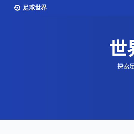
足球世界
世
探索