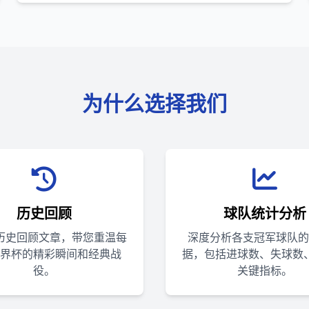
为什么选择我们
历史回顾
球队统计分析
历史回顾文章，带您重温每
深度分析各支冠军球队的
界杯的精彩瞬间和经典战
据，包括进球数、失球数
役。
关键指标。